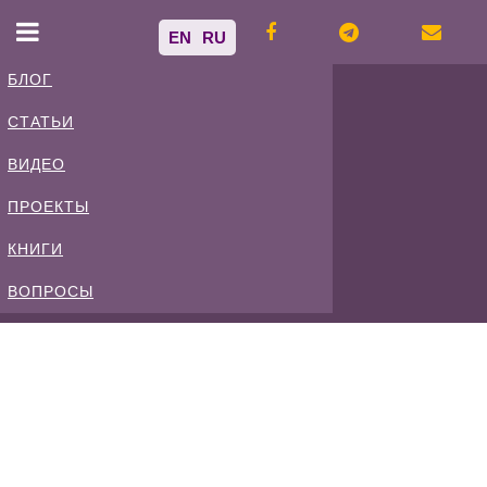
EN
RU
БЛОГ
СТАТЬИ
Владимир
ВИДЕО
Спиваковский
ПРОЕКТЫ
КНИГИ
Блог
ВОПРОСЫ