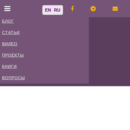
EN
RU
БЛОГ
СТАТЬИ
Владимир
ВИДЕО
Спиваковский
ПРОЕКТЫ
КНИГИ
Блог
ВОПРОСЫ