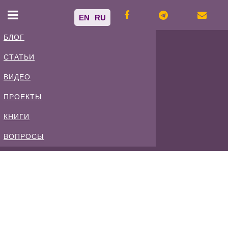
EN
RU
БЛОГ
СТАТЬИ
Владимир
ВИДЕО
Спиваковский
ПРОЕКТЫ
КНИГИ
Блог
ВОПРОСЫ