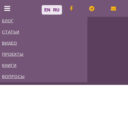
EN
RU
БЛОГ
СТАТЬИ
Владимир
ВИДЕО
Спиваковский
ПРОЕКТЫ
КНИГИ
Блог
ВОПРОСЫ