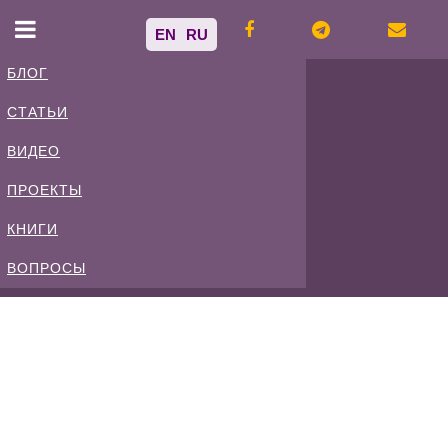
EN
RU
БЛОГ
СТАТЬИ
Владимир
ВИДЕО
Спиваковский
ПРОЕКТЫ
КНИГИ
Блог
ВОПРОСЫ