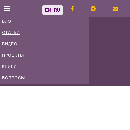
EN
RU
БЛОГ
СТАТЬИ
Владимир
ВИДЕО
Спиваковский
ПРОЕКТЫ
КНИГИ
Блог
ВОПРОСЫ