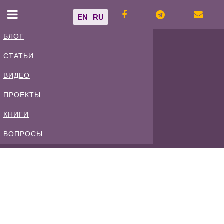
EN
RU
БЛОГ
СТАТЬИ
Владимир
ВИДЕО
Спиваковский
ПРОЕКТЫ
КНИГИ
Блог
ВОПРОСЫ