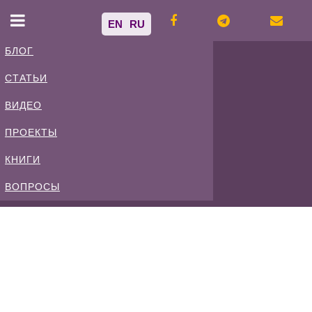
EN
RU
БЛОГ
СТАТЬИ
Владимир
ВИДЕО
Спиваковский
ПРОЕКТЫ
КНИГИ
Блог
ВОПРОСЫ