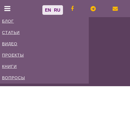
EN
RU
БЛОГ
СТАТЬИ
Владимир
ВИДЕО
Спиваковский
ПРОЕКТЫ
КНИГИ
Блог
ВОПРОСЫ