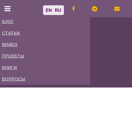
EN
RU
БЛОГ
СТАТЬИ
Владимир
ВИДЕО
Спиваковский
ПРОЕКТЫ
КНИГИ
Блог
ВОПРОСЫ