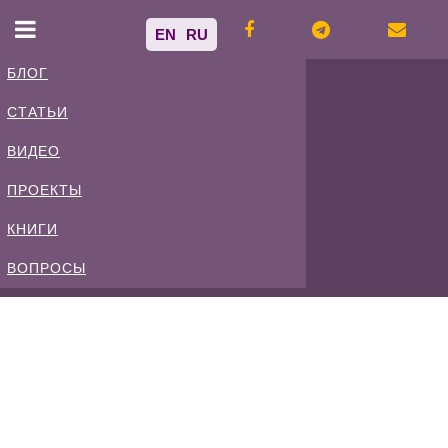
EN
RU
БЛОГ
СТАТЬИ
Владимир
ВИДЕО
Спиваковский
ПРОЕКТЫ
КНИГИ
Блог
ВОПРОСЫ