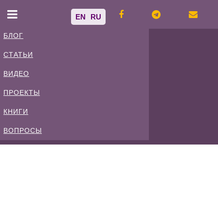
EN
RU
БЛОГ
СТАТЬИ
Владимир
ВИДЕО
Спиваковский
ПРОЕКТЫ
КНИГИ
Блог
ВОПРОСЫ