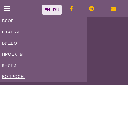
EN
RU
БЛОГ
СТАТЬИ
Владимир
ВИДЕО
Спиваковский
ПРОЕКТЫ
КНИГИ
Блог
ВОПРОСЫ