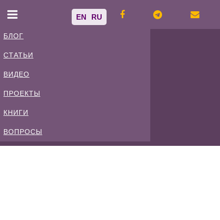
EN
RU
БЛОГ
СТАТЬИ
Владимир
ВИДЕО
Спиваковский
ПРОЕКТЫ
КНИГИ
Блог
ВОПРОСЫ