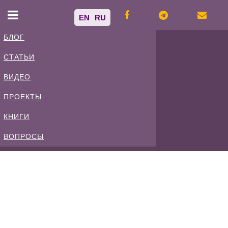
EN
RU
БЛОГ
СТАТЬИ
Владимир
ВИДЕО
Спиваковский
ПРОЕКТЫ
КНИГИ
Блог
ВОПРОСЫ