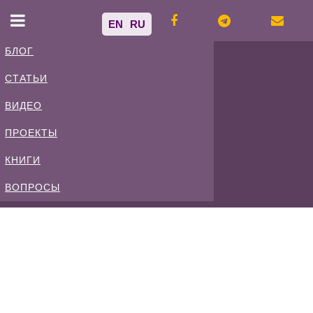
EN
RU
БЛОГ
СТАТЬИ
Владимир
ВИДЕО
Спиваковский
ПРОЕКТЫ
КНИГИ
Блог
ВОПРОСЫ