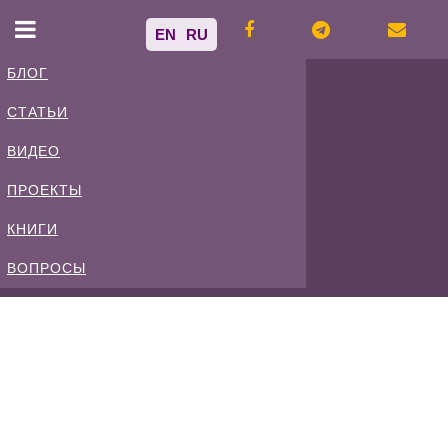
EN
RU
БЛОГ
СТАТЬИ
Владимир
ВИДЕО
Спиваковский
ПРОЕКТЫ
КНИГИ
Блог
ВОПРОСЫ