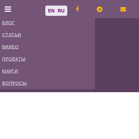
EN
RU
БЛОГ
СТАТЬИ
Владимир
ВИДЕО
Спиваковский
ПРОЕКТЫ
КНИГИ
Блог
ВОПРОСЫ