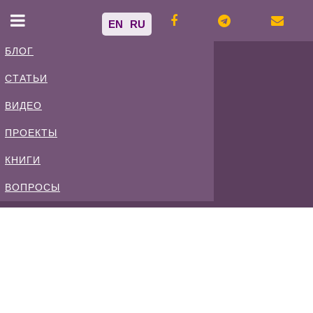
EN
RU
БЛОГ
СТАТЬИ
Владимир
ВИДЕО
Спиваковский
ПРОЕКТЫ
КНИГИ
Блог
ВОПРОСЫ