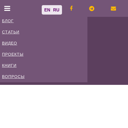
EN
RU
БЛОГ
СТАТЬИ
Владимир
ВИДЕО
Спиваковский
ПРОЕКТЫ
КНИГИ
Блог
ВОПРОСЫ