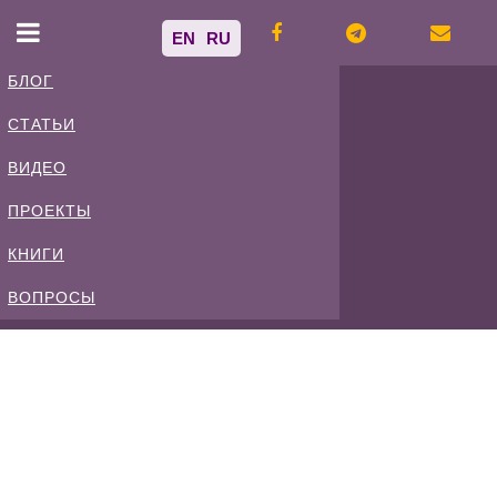
EN
RU
БЛОГ
СТАТЬИ
Владимир
ВИДЕО
Спиваковский
ПРОЕКТЫ
КНИГИ
Блог
ВОПРОСЫ