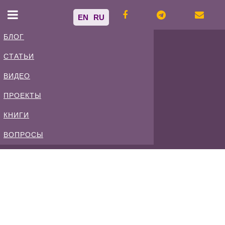
EN
RU
БЛОГ
СТАТЬИ
Владимир
ВИДЕО
Спиваковский
ПРОЕКТЫ
КНИГИ
Блог
ВОПРОСЫ