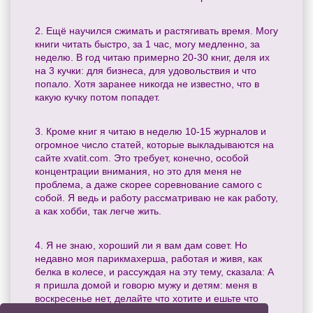
2. Ещё научился сжимать и растягивать время. Могу
книги читать быстро, за 1 час, могу медленно, за
неделю. В год читаю примерно 20-30 книг, деля их
на 3 кучки: для бизнеса, для удовольствия и что
попало. Хотя заранее никогда не известно, что в
какую кучку потом попадет.
3. Кроме книг я читаю в неделю 10-15 журналов и
огромное число статей, которые выкладываются на
сайте xvatit.com. Это требует, конечно, особой
концентрации внимания, но это для меня не
проблема, а даже скорее соревнование самого с
собой. Я ведь и работу рассматриваю не как работу,
а как хобби, так легче жить.
4. Я не знаю, хороший ли я вам дам совет. Но
недавно моя парикмахерша, работая и живя, как
белка в колесе, и рассуждая на эту тему, сказала: А
я пришла домой и говорю мужу и детям: меня в
воскресенье нет, делайте что хотите и ешьте что
хотите. А я сяду на диван и целый день буду тупо