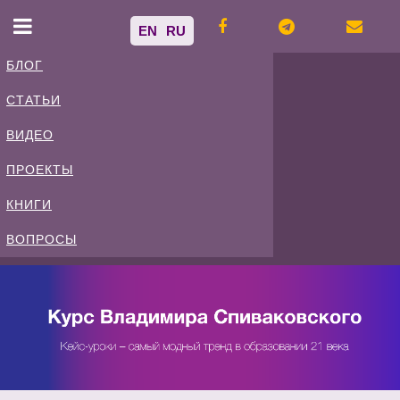
EN
RU
БЛОГ
СТАТЬИ
Владимир
ВИДЕО
Спиваковский
ПРОЕКТЫ
КНИГИ
Блог
ВОПРОСЫ