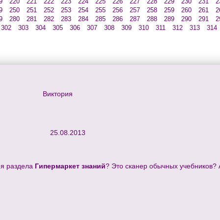
9
220
221
222
223
224
225
226
227
228
229
230
231
2
9
250
251
252
253
254
255
256
257
258
259
260
261
2
9
280
281
282
283
284
285
286
287
288
289
290
291
2
302
303
304
305
306
307
308
309
310
311
312
313
314
Виктория
25.08.2013
ия раздела
Гипермаркет знаний
? Это сканер обычных учебников? 