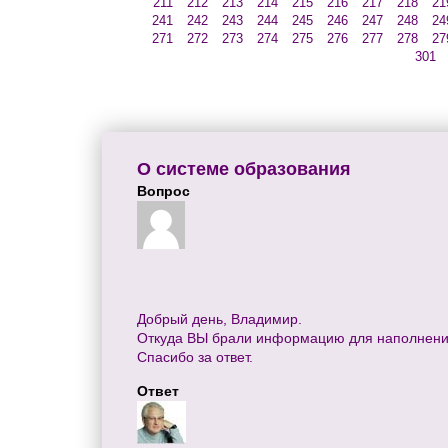
211
212
213
214
215
216
217
218
21
241
242
243
244
245
246
247
248
24
271
272
273
274
275
276
277
278
27
301
О системе образования
Вопрос
Добрый день, Владимир.
Откуда ВЫ брали информацию для наполнен
Спасибо за ответ.
Ответ