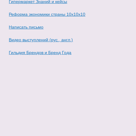
Гипермаркет Знаний и кейсы
Реформа экономики страны 10х10х10
Написать письмо
Видео выступлений (рус., англ.)
Гильдия Брендов и Бренд Года