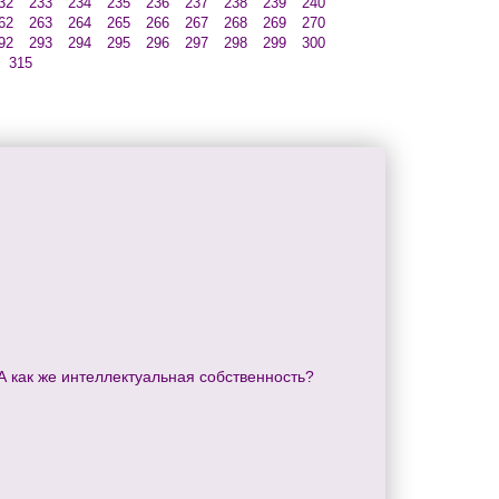
32
233
234
235
236
237
238
239
240
62
263
264
265
266
267
268
269
270
92
293
294
295
296
297
298
299
300
315
А как же интеллектуальная собственность?