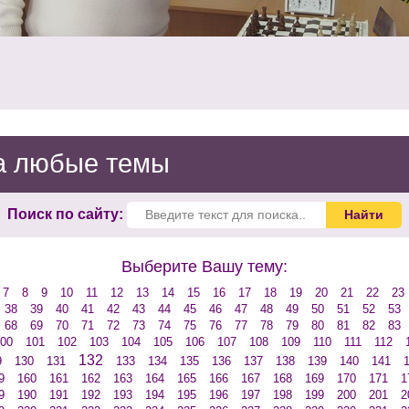
на любые темы
Поиск по сайту:
Выберите Вашу тему:
7
8
9
10
11
12
13
14
15
16
17
18
19
20
21
22
23
38
39
40
41
42
43
44
45
46
47
48
49
50
51
52
53
68
69
70
71
72
73
74
75
76
77
78
79
80
81
82
83
00
101
102
103
104
105
106
107
108
109
110
111
112
132
9
130
131
133
134
135
136
137
138
139
140
141
9
160
161
162
163
164
165
166
167
168
169
170
171
1
9
190
191
192
193
194
195
196
197
198
199
200
201
2