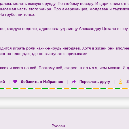
щалось молоть всякую ерунду. По любому поводу. И цари к ним отн
ъемлемая часть этого жанра. Про американцев, молдаван и таджиков 
Ни грубо, ни тонко.
отно, каждую неделю, адресовал украинцу Александру Цекало в шоу
одится играть роли каких-нибудь негодяев. Хотя в жизни они впол
инг на площади, где он выступал с призывами.
сех и всего на всё. Поэтому всё, скорее, н ел ь з я, чем можно. И 
рий
Добавить в Избранное
Переслать другу
З
|
|
|
Руслан