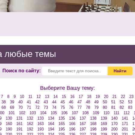
на любые темы
Поиск по сайту:
Выберите Вашу тему:
7
8
9
10
11
12
13
14
15
16
17
18
19
20
21
22
23
38
39
40
41
42
43
44
45
46
47
48
49
50
51
52
53
68
69
70
71
72
73
74
75
76
77
78
79
80
81
82
83
00
101
102
103
104
105
106
107
108
109
110
111
112
9
130
131
132
133
134
135
136
137
138
139
140
141
1
9
160
161
162
163
164
165
166
167
168
169
170
171
1
9
190
191
192
193
194
195
196
197
198
199
200
201
2
9
220
221
222
223
224
225
226
227
228
229
230
231
2