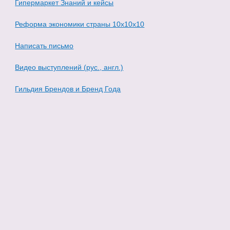
Гипермаркет Знаний и кейсы
Реформа экономики страны 10х10х10
Написать письмо
Видео выступлений (рус., англ.)
Гильдия Брендов и Бренд Года