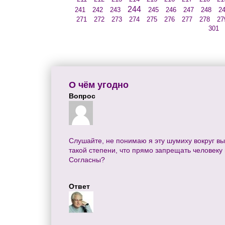
244
241
242
243
245
246
247
248
2
271
272
273
274
275
276
277
278
27
301
О чём угодно
Вопрос
Слушайте, не понимаю я эту шумиху вокруг выс
такой степени, что прямо запрещать человеку
Согласны?
Ответ