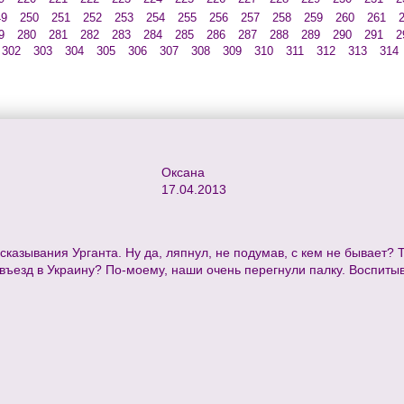
49
250
251
252
253
254
255
256
257
258
259
260
261
9
280
281
282
283
284
285
286
287
288
289
290
291
2
302
303
304
305
306
307
308
309
310
311
312
313
314
Оксана
17.04.2013
казывания Урганта. Ну да, ляпнул, не подумав, с кем не бывает? Т
 въезд в Украину? По-моему, наши очень перегнули палку. Воспиты