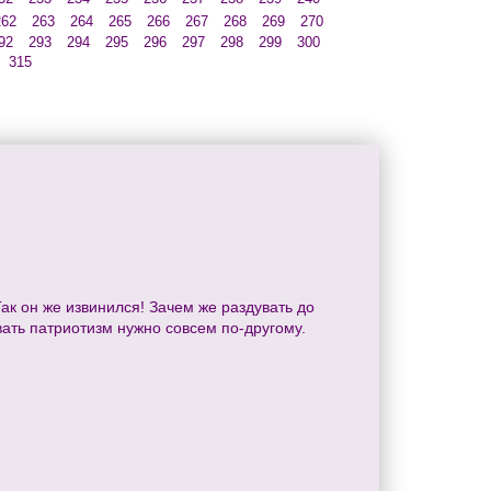
262
263
264
265
266
267
268
269
270
92
293
294
295
296
297
298
299
300
315
ак он же извинился! Зачем же раздувать до
вать патриотизм нужно совсем по-другому.