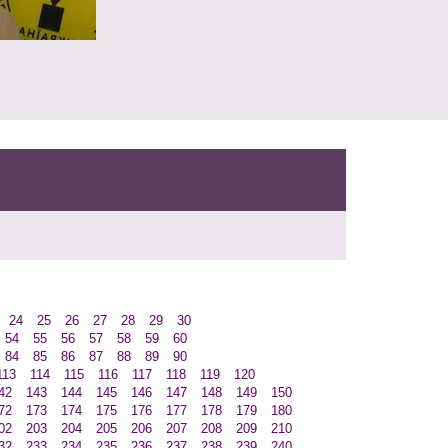
24
25
26
27
28
29
30
54
55
56
57
58
59
60
84
85
86
87
88
89
90
113
114
115
116
117
118
119
120
42
143
144
145
146
147
148
149
150
72
173
174
175
176
177
178
179
180
02
203
204
205
206
207
208
209
210
32
233
234
235
236
237
238
239
240