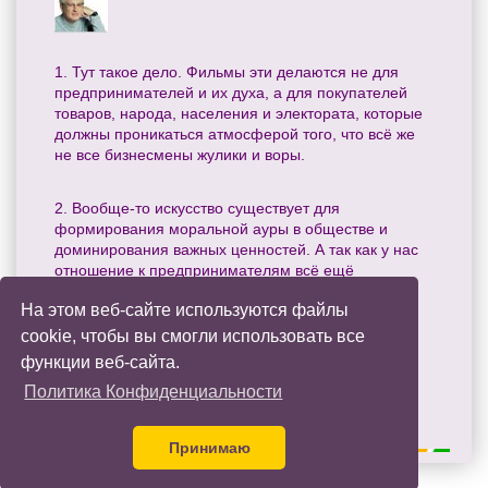
1. Тут такое дело. Фильмы эти делаются не для
предпринимателей и их духа, а для покупателей
товаров, народа, населения и электората, которые
должны проникаться атмосферой того, что всё же
не все бизнесмены жулики и воры.
2. Вообще-то искусство существует для
формирования моральной ауры в обществе и
доминирования важных ценностей. А так как у нас
отношение к предпринимателям всё ещё
подозрительное, то процесс такой киноиндустрии
На этом веб-сайте используются файлы
полезен и нужен.
cookie, чтобы вы смогли использовать все
функции веб-сайта.
Ваш комментарий
1 Комментарий
|
|
Добавить в Избранное
Переслать
|
Политика Конфиденциальности
другу
Задать вопрос Владимиру
|
Спиваковскому
Принимаю