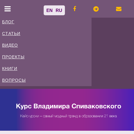
EN
RU
БЛОГ
СТАТЬИ
Владимир
ВИДЕО
Спиваковский
ПРОЕКТЫ
КНИГИ
Блог
ВОПРОСЫ