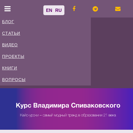
EN
RU
БЛОГ
СТАТЬИ
Владимир
ВИДЕО
Спиваковский
ПРОЕКТЫ
КНИГИ
Блог
ВОПРОСЫ