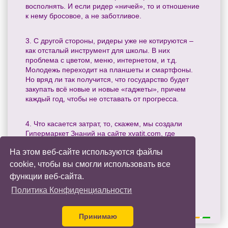
восполнять. И если ридер «ничей», то и отношение
к нему бросовое, а не заботливое.
3. С другой стороны, ридеры уже не котируются –
как отсталый инструмент для школы. В них
проблема с цветом, меню, интернетом, и т.д.
Молодежь переходит на планшеты и смартфоны.
Но вряд ли так получится, что государство будет
закупать всё новые и новые «гаджеты», причем
каждый год, чтобы не отставать от прогресса.
4. Что касается затрат, то, скажем, мы создали
Гипермаркет Знаний на сайте xvatit.com, где
выложены все уроки бесплатно. А компьютером
На этом веб-сайте используются файлы
можно пользоваться в школе или дома.
cookie, чтобы вы смогли использовать все
функции веб-сайта.
Ваш комментарий
1 Комментарий
|
|
Добавить в Избранное
Переслать
|
Политика Конфиденциальности
другу
Задать вопрос Владимиру
|
Спиваковскому
Принимаю