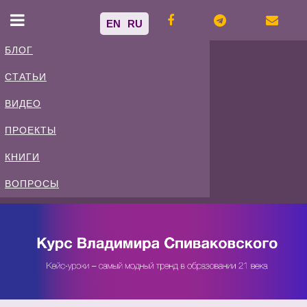
EN
RU
БЛОГ
СТАТЬИ
Владимир
ВИДЕО
Спиваковский
ПРОЕКТЫ
КНИГИ
Блог
ВОПРОСЫ