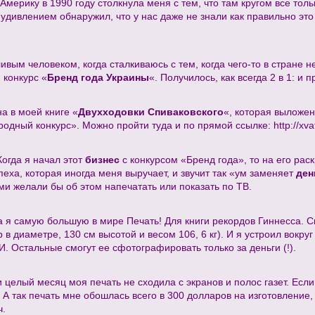
Америку в 1990 году столкнула меня с тем, что там кругом все тол
 с удивлением обнаружил, что у нас даже не знали как правильно это
ливым человеком, когда сталкиваюсь с тем, когда чего-то в стране 
 конкурс «
Бренд года Украины
«. Получилось, как всегда 2 в 1: и 
а в моей книге «
Двухходовки Спиваковского
«, которая выложен
ародный конкурс». Можно пройти туда и по прямой ссылке: http://xv
огда я начал этот
бизнес
с конкурсом «Бренд года», то на его рас
еха, которая иногда меня выручает, и звучит так «ум заменяет
ден
и желали бы об этом напечатать или показать по ТВ.
ка я самую большую в мире Печать! Для книги рекордов Гиннесса. С
в диаметре, 130 см высотой и весом 106, 6 кг). И я устроил вокруг
. Остальные смогут ее сфотографировать только за деньги (!).
и целый месяц моя печать не сходила с экранов и полос газет. Ес
. А так печать мне обошлась всего в 300 долларов на изготовление
ч.