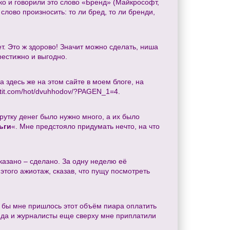
ько и говорили это слово «Бренд» (Майкрософт,
 слово произносить: то ли бред, то ли бренди,
нет. Это ж здорово! Значит можно сделать, ниша
престижно и выгодно.
а здесь же на этом сайте в моем блоге, на
atit.com/hot/dvuhhodov/?PAGEN_1=4.
крутку денег было нужно много, а их было
ьги
«. Мне предстояло придумать нечто, на что
казано – сделано. За одну неделю её
 этого ажиотаж, сказав, что пущу посмотреть
ли бы мне пришлось этот объём пиара оплатить
, да и журналисты еще сверху мне приплатили