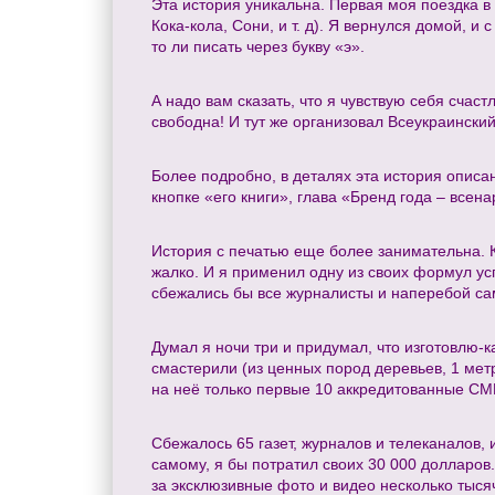
Эта история уникальна. Первая моя поездка в 
Кока-кола, Сони, и т. д). Я вернулся домой, и
то ли писать через букву «э».
А надо вам сказать, что я чувствую себя счаст
свободна! И тут же организовал Всеукраинский
Более подробно, в деталях эта история описан
кнопке «его книги», глава «Бренд года – всен
История с печатью еще более занимательна. К
жалко. И я применил одну из своих формул усп
сбежались бы все журналисты и наперебой сам
Думал я ночи три и придумал, что изготовлю-
смастерили (из ценных пород деревьев, 1 метр 
на неё только первые 10 аккредитованные СМИ
Сбежалось 65 газет, журналов и телеканалов, 
самому, я бы потратил своих 30 000 долларов
за эксклюзивные фото и видео несколько тыся