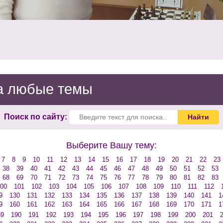
на любые темы
Поиск по сайту:
Выберите Вашу тему:
7
8
9
10
11
12
13
14
15
16
17
18
19
20
21
22
23
38
39
40
41
42
43
44
45
46
47
48
49
50
51
52
53
68
69
70
71
72
73
74
75
76
77
78
79
80
81
82
83
00
101
102
103
104
105
106
107
108
109
110
111
112
9
130
131
132
133
134
135
136
137
138
139
140
141
1
9
160
161
162
163
164
165
166
167
168
169
170
171
1
89
190
191
192
193
194
195
196
197
198
199
200
201