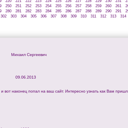
9
220
221
222
223
224
225
226
227
228
229
230
231
2
9
250
251
252
253
254
255
256
257
258
259
260
261
2
9
280
281
282
283
284
285
286
287
288
289
290
291
2
302
303
304
305
306
307
308
309
310
311
312
313
314
Михаил Сергеевич
09.06.2013
 вот наконец попал на ваш сайт. Интересно узнать как Вам пришла