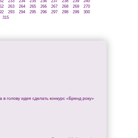
32
233
234
235
236
237
238
239
240
62
263
264
265
266
267
268
269
270
92
293
294
295
296
297
298
299
300
315
 в голову идея сделать конкурс «Бренд року»