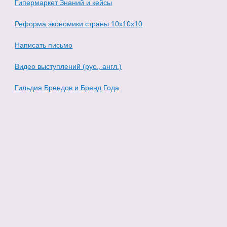
Гипермаркет Знаний и кейсы
Реформа экономики страны 10х10х10
Написать письмо
Видео выступлений (рус., англ.)
Гильдия Брендов и Бренд Года