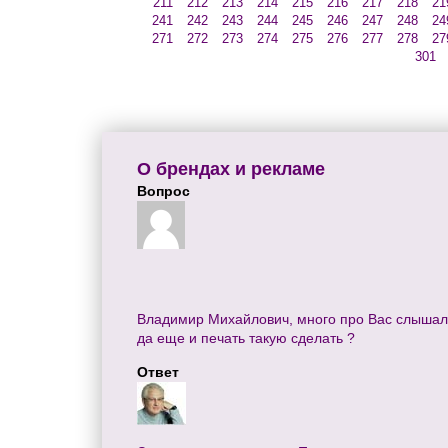
211
212
213
214
215
216
217
218
21
241
242
243
244
245
246
247
248
24
271
272
273
274
275
276
277
278
27
301
О брендах и рекламе
Вопрос
Владимир Михайлович, много про Вас слышал и
да еще и печать такую сделать ?
Ответ