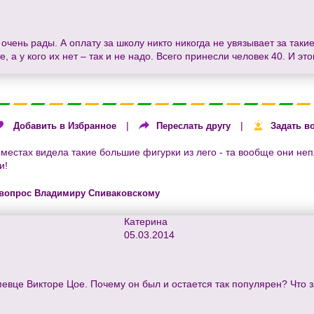
и очень рады. А оплату за школу никто никогда не увязывает за так
 а у кого их нет – так и не надо. Всего принесли человек 40. И э
|
|
Добавить в Избранное
Переслать другу
Задать в
 местах видела такие большие фигурки из лего - та вообще они не
и!
 вопрос Владимиру Спиваковскому
Катерина
05.03.2014
евце Викторе Цое. Почему он был и остается так популярен? Что з