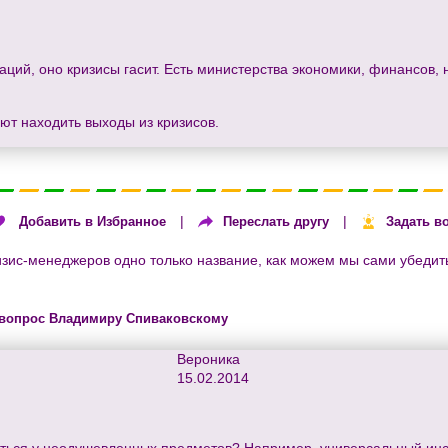
ций, оно кризисы гасит. Есть министерства экономики, финансов, н
еют находить выходы из кризисов.
|
|
Добавить в Избранное
Переслать другу
Задать в
изис-менеджеров одно только название, как можем мы сами убедить
 вопрос Владимиру Спиваковскому
Вероника
15.02.2014
ться у неодушевленных предметов? Например, универсальный инст