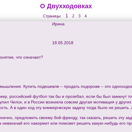
О Двухходовках
1
Страницы:
2
3
4
Ирина
18.05.2018
понятие, что означает?
 мышления. Купить подешевле – продать подороже – это одноходов
ер, российский футбол так бы и прозябал, если бы был замкнут то
пил Челси, и в России возникла совсем другая мотивация у других 
сть. А в один ход эту коммерческую задачу тогда было не решить. 
конечно, предложить своему бой-френду, так сказать, решить эту за
 невзначай его накормит или поможет решить какую-нибудь его пр