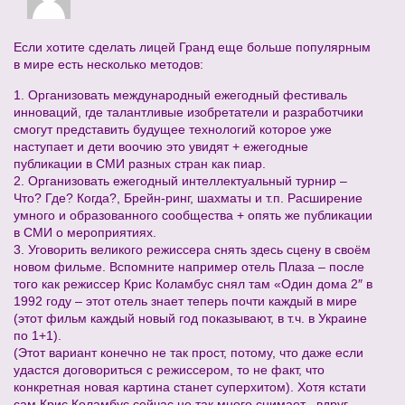
Если хотите сделать лицей Гранд еще больше популярным
в мире есть несколько методов:
1. Организовать международный ежегодный фестиваль
инноваций, где талантливые изобретатели и разработчики
смогут представить будущее технологий которое уже
наступает и дети воочию это увидят + ежегодные
публикации в СМИ разных стран как пиар.
2. Организовать ежегодный интеллектуальный турнир –
Что? Где? Когда?, Брейн-ринг, шахматы и т.п. Расширение
умного и образованного сообщества + опять же публикации
в СМИ о мероприятиях.
3. Уговорить великого режиссера снять здесь сцену в своём
новом фильме. Вспомните например отель Плаза – после
того как режиссер Крис Коламбус снял там «Один дома 2″ в
1992 году – этот отель знает теперь почти каждый в мире
(этот фильм каждый новый год показывают, в т.ч. в Украине
по 1+1).
(Этот вариант конечно не так прост, потому, что даже если
удастся договориться с режиссером, то не факт, что
конкретная новая картина станет суперхитом). Хотя кстати
сам Крис Коламбус сейчас не так много снимает , вдруг