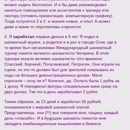
можно ходить бесплатно. И я бы даже рекомендовал
наняться помощником или ассистентом к тренеру или
лектору (готовить презентации, компьютерную графику).
Тогда получится 2 в 1: и знания новые, и опыт. А может,
даже и какие-то перспективы откроются.
4. Я
заработал
первые
деньги
в 9 лет. Я ходил в
шахматный кружок, а родился я и рос в городе Сочи, где в
то время был организован Международный шахматный
турнир памяти великого шахматиста Чигорина. В этом
турнире играли великие шахматисты того времени:
Спасский, Корчной, Полугаевский, Петросян. Они играли на
сцене, но кто-то должен был для зрителей показывать их
ходы на больших демонстрационных досках. Меня
спросили – хочу ли я? Конечно, да. Оплата была 1 рубль за
1 доску. Я передвигал фигуры специальным кием сразу на
двух досках. Так что в день зарабатывал 2 рубля.
Таким образом, за 13 дней я заработал 26 рублей,
познакомился с мировой шахматной элитой.
Представляешь, они (!!!) все говорили мне, пацану, каждый
день «спасибо». И в будущем шахматы помогли мне
овладеть комбинационным мышлением в бизнесе.