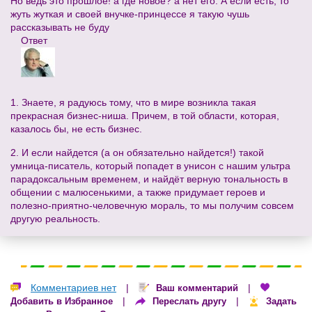
Но ведь это прошлое! а где новое? а нет его. А если есть, то
жуть жуткая и своей внучке-принцессе я такую чушь
рассказывать не буду
Ответ
1. Знаете, я радуюсь тому, что в мире возникла такая
прекрасная бизнес-ниша. Причем, в той области, которая,
казалось бы, не есть бизнес.
2. И если найдется (а он обязательно найдется!) такой
умница-писатель, который попадет в унисон с нашим ультра
парадоксальным временем, и найдёт верную тональность в
общении с малюсенькими, а также придумает героев и
полезно-приятно-человечную мораль, то мы получим совсем
другую реальность.
Комментариев нет
|
|
Ваш комментарий
|
|
Добавить в Избранное
Переслать другу
Задать