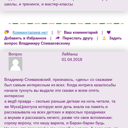
школы, и тренинги, и мастер-классы.
Комментариев нет
|
|
Ваш комментарий
|
|
Добавить в Избранное
Переслать другу
Задать
вопрос Владимиру Спиваковскому
Вопрос
ЛаМанш
01.04.2018
Владимир Спиваковский, признаюсь, «день» со сказками
был самым интересным из всех. Когда интрига казалосьбы
начала тухнуть вы выдали эти сказки и всем опять
интересно
а ведб правда – сколько раньше деткам на ночь читали, та
же МухаЦокотуха которую моя дочь знала на память и
рассказывала на всех детских и взрослых праздниках
а внукам и рассказать нечего, разве что свое вспоминаю:
сороку ворону, что кашу варила, и Баран-баран буць.