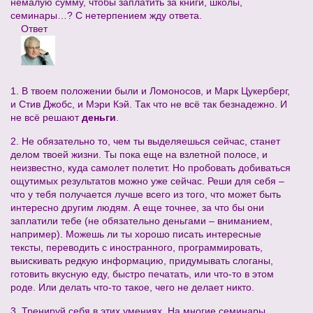
немалую сумму, чтобы заплатить за книги, школы,
семинары…? С нетерпением жду ответа.
Ответ
1. В твоем положении были и Ломоносов, и Марк Цукерберг,
и Стив Джобс, и Мэри Кэй. Так что не всё так безнадежно. И
не всё решают
деньги
.
2. Не обязательно то, чем ты выделяешься сейчас, станет
делом твоей жизни. Ты пока еще на взлетной полосе, и
неизвестно, куда самолет полетит. Но пробовать добиваться
ощутимых результатов можно уже сейчас. Реши для себя –
что у тебя получается лучше всего из того, что может быть
интересно другим людям. А еще точнее, за что бы они
заплатили тебе (не обязательно деньгами – вниманием,
например). Можешь ли ты хорошо писать интересные
тексты, переводить с иностранного, программировать,
выискивать редкую информацию, придумывать слоганы,
готовить вкусную еду, быстро печатать, или что-то в этом
роде. Или делать что-то такое, чего не делает никто.
3. Тренируй себя в этих умениях. На многие семинары