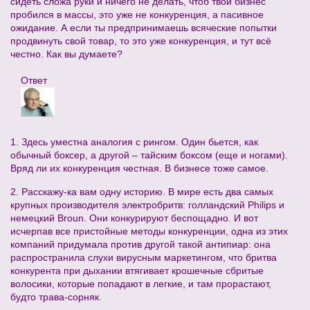
сидеть сложа руки и ничего не делать, чтоб твой бизнес
пробился в массы, это уже не конкуренция, а пасивное
ожидание. А если ты предпринимаешь всяческие попытки
продвинуть свой товар, то это уже конкуренция, и тут всё
честно. Как вы думаете?
Ответ
1. Здесь уместна аналогия с рингом. Один бьется, как
обычный боксер, а другой – тайским боксом (еще и ногами).
Вряд ли их конкуренция честная. В бизнесе тоже самое.
2. Расскажу-ка вам одну историю. В мире есть два самых
крупных производителя электробритв: голландский Philips и
немецкий Broun. Они конкурируют беспощадно. И вот
исчерпав все пристойные методы конкуренции, одна из этих
компаний придумала против другой такой антипиар: она
распространила слухи вирусным маркетингом, что бритва
конкурента при дыхании втягивает крошечные сбритые
волосики, которые попадают в легкие, и там прорастают,
будто трава-сорняк.