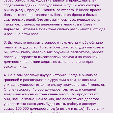
себестоимости расходов (на зарплаты преподавателей,
содержание зданий, оборудование, и т.д.) и конъюнктуры
рынка (моды, бренда). Начнем со второго. В Киеве просто
больше желающих заплатить больше за бренд и больше
зажиточных людей. Это автоматически увеличивает цену.
Также как, скажем, на аналогичные квартиры в Киеве и
Харькове. Затраты в вузах тоже сильно различаются, отсюда
и разница в три раза.
3. Вы можете поставить вопрос о том, что за учебу обязано
платить государство. То есть большинство студентов хотели
бы, чтобы было, наверно так: обучение бесплатное, работа
после университета высокооплачиваемая и на хорошей
должности, на лекции ходить по желанию, стипендия
высокая, и т.д.
4. Но я вам расскажу другую историю. Когда я бываю за
границей и разговариваю с друзьями о том, каково там
учиться в университетах, то слышу примерно такой монолог.
О, очень дорого, 40 000 долларов год, что для средней
американской семьи тоже очень много. Но, продолжают
они, нам не жалко, нам важно, что после такого дорогого
университета наша дочь будет иметь работу с доходом
свыше 100 000 долларов в год (а потом и выше). То есть, их