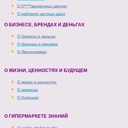
О 5*****звездочных школах
О рейтинге частных школ
О БИЗНЕСЕ, БРЕНДАХ И ДЕНЬГАХ
О бизнесе и деньгах
О брендах и рекламе
О Двухходовках
О ЖИЗНИ, ЦЕННОСТЯХ И БУДУЩЕМ
О жизни и ценностях
О кризисах
О будущем
О ГИПЕРМАРКЕТЕ ЗНАНИЙ
О сайте edufuture.biz