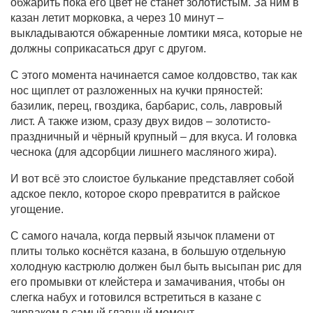
обжарить пока его цвет не станет золотистым. За ним в
казан летит морковка, а через 10 минут –
выкладываются обжаренные ломтики мяса, которые не
должны соприкасаться друг с другом.
С этого момента начинается самое колдовство, так как
нос щиплет от разложенных на кучки пряностей:
базилик, перец, гвоздика, барбарис, соль, лавровый
лист. А также изюм, сразу двух видов – золотисто-
праздничный и чёрный крупный – для вкуса. И головка
чеснока (для адсорбции лишнего масляного жира).
И вот всё это слоистое булькание представляет собой
адское пекло, которое скоро превратится в райское
угощение.
С самого начала, когда первый язычок пламени от
плиты только коснётся казана, в большую отдельную
холодную кастрюлю должен был быть высыпан рис для
его промывки от клейстера и замачивания, чтобы он
слегка набух и готовился встретиться в казане с
зирваком в самый главный момент.