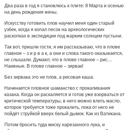
Два раза в год я становлюсь к плите: 8 Марта и осенью
на день рождения жены.
Искусству готовить плов научил меня один старый
узбек, когда я копал песок на археологических
раскопках в экспедиции под жарким солнцем пустыни.
Так вот, пришли гости, я им рассказываю, что в плове
главное – з и р в а к, а они и слова такого оказывается,
не слышали. Думают, что в плове главное – рис…
Наивные. В плове главное – зирвак!
Без зирвака это не плов, а рисовая каша.
Начинается пловное шаманство с прокаливания
казана. Когда он раскаляется и готов уже взорваться от
критической температуры, в него можно влить масло,
которое требуется тоже прокалить, пока от него не
пойдёт струйкой вверх белый дымок. Как из Ватикана.
Потом бросить туда миску нарезанного лука, и