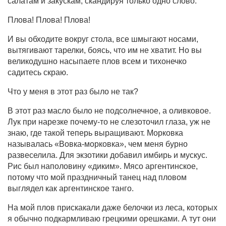
салатам и закускам, скандируя только одно слово:
Плова! Плова! Плова!
И вы обходите вокруг стола, все шмыгают носами,
вытягивают тарелки, боясь, что им не хватит. Но вы
великодушно насыпаете плов всем и тихонечко
садитесь скраю.
Что у меня в этот раз было не так?
В этот раз масло было не подсолнечное, а оливковое.
Лук при нарезке почему-то не слезоточил глаза, уж не
знаю, где такой теперь выращивают. Морковка
называлась «Вовка-морковка», чем меня бурно
развеселила. Для экзотики добавил имбирь и мускус.
Рис был наполовину «диким». Мясо аргентинское,
потому что мой праздничный танец над пловом
выглядел как аргентинское танго.
На мой плов прискакали даже белочки из леса, которых
я обычно подкармливаю грецкими орешками. А тут они