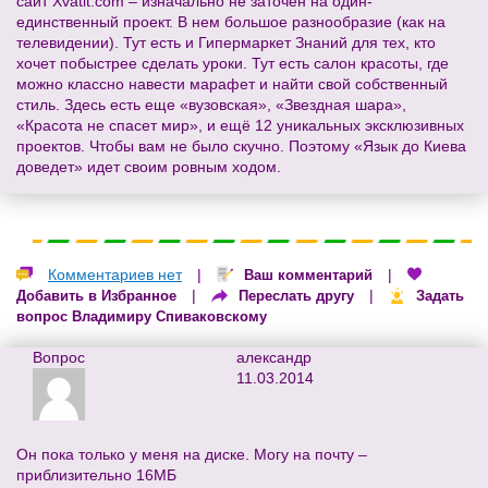
сайт Xvatit.com – изначально не заточен на один-
единственный проект. В нем большое разнообразие (как на
телевидении). Тут есть и Гипермаркет Знаний для тех, кто
хочет побыстрее сделать уроки. Тут есть салон красоты, где
можно классно навести марафет и найти свой собственный
стиль. Здесь есть еще «вузовская», «Звездная шара»,
«Красота не спасет мир», и ещё 12 уникальных эксклюзивных
проектов. Чтобы вам не было скучно. Поэтому «Язык до Киева
доведет» идет своим ровным ходом.
Комментариев нет
|
|
Ваш комментарий
|
|
Добавить в Избранное
Переслать другу
Задать
вопрос Владимиру Спиваковскому
Вопрос
александр
11.03.2014
Он пока только у меня на диске. Могу на почту –
приблизительно 16МБ