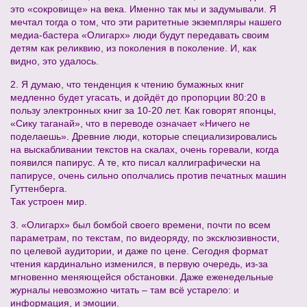
это «сокровище» на века. Именно так мы и задумывали. Я
мечтал тогда о том, что эти раритетные экземпляры нашего
медиа-бастера «Олигарх» люди будут передавать своим
детям как реликвию, из поколения в поколение. И, как
видно, это удалось.
2. Я думаю, что тенденция к чтению бумажных книг
медленно будет угасать, и дойдёт до пропорции 80:20 в
пользу электронных книг за 10-20 лет. Как говорят японцы,
«Сику таганай», что в переводе означает «Ничего не
поделаешь». Древние люди, которые специализировались
на выскабливании текстов на скалах, очень горевали, когда
появился папирус. А те, кто писал каллиграфически на
папирусе, очень сильно ополчались против печатных машин
Гуттенберга.
Так устроен мир.
3. «Олигарх» был бомбой своего времени, почти по всем
параметрам, по текстам, по видеоряду, по эксклюзивности,
по целевой аудитории, и даже по цене. Сегодня формат
чтения кардинально изменился, в первую очередь, из-за
мгновенно меняющейся обстановки. Даже еженедельные
журналы невозможно читать – там всё устарело: и
информация, и эмоции.