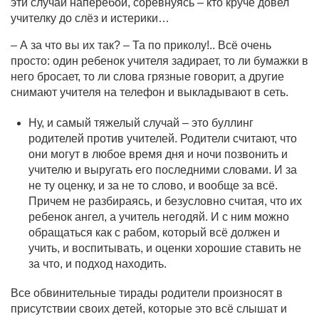
эти случаи наперебой, соревнуясь – кто круче довел
учителку до слёз и истерики…
– А за что вы их так? – Та по приколу!.. Всё очень
просто: один ребенок учителя задирает, то ли бумажки в
него бросает, то ли слова грязные говорит, а другие
снимают учителя на телефон и выкладывают в сеть.
Ну, и самый тяжелый случай – это буллинг
родителей против учителей. Родители считают, что
они могут в любое время дня и ночи позвонить и
учителю и выругать его последними словами. И за
не ту оценку, и за не то слово, и вообще за всё.
Причем не разбираясь, и безусловно считая, что их
ребенок ангел, а учитель негодяй. И с ним можно
обращаться как с рабом, который всё должен и
учить, и воспитывать, и оценки хорошие ставить не
за что, и подход находить.
Все обвинительные тирады родители произносят в
присутствии своих детей, которые это всё слышат и