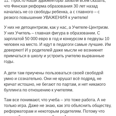
11. Просто наши эдьюкейторы забыли всем сказать,
что Финская реформа образования 30 лет назад
началась не со свободы ребенка, а с главного – с
резкого повышение УВАЖЕНИЯ к учителю!
У них не детоцентризм, как у нас, а Учителе-Центризм.
У них Учитель – главная фигура в образовании. С
зарплатой 50 000 евро в год и конкурсом в педвузы 10
человек на место. И идут в педагоги самые лучшие. Им
доверяют! И у родителей даже мысли не возникнет
примчаться в школу и устроить учителю вырванные
годы.
А дети там приучены пользоваться своей свободой
умно и сознательно. Они не крушат всё подряд, не
кричат истошно, не бегают по партам, и нет никакого
буллинга по отношению к учителям.
Там все понимают, что учеба – это тоже работа. А не
только игра. Даже не знаю, как это объяснить обществу,
реформаторам и некоторым родителям. Потому что