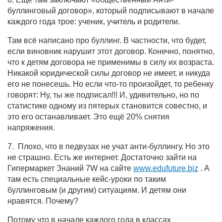
буллинговый договор», который подписывают в начале
каждого года трое: ученик, учитель и родители.
Там всё написано про буллинг. В частности, что будет,
если виновник нарушит этот договор. Конечно, понятно,
что к детям договора не применимы в силу их возраста.
Никакой юридической силы договор не имеет, и никуда
его не понесешь. Но если что-то произойдет, то ребенку
говорят: Ну, ты же подписал!!! И, удивительно, но по
статистике одному из пятерых становится совестно, и
это его останавливает. Это ещё 20% снятия
напряжения.
7. Плохо, что в педвузах не учат анти-буллингу. Но это
не страшно. Есть же интернет. Достаточно зайти на
Гипермаркет Знаний 7W на сайте
www.edufuture.biz
. А
там есть специальные кейс-уроки по таким
буллинговым (и другим) ситуациям. И детям они
нравятся. Почему?
Потому что в начале каждого года в классах