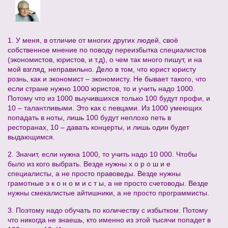
1. У меня, в отличие от многих других людей, своё
собственное мнение по поводу переизбытка специалистов
(экономистов, юристов, и т.д), о чем так много пишут, и на
мой взгляд, неправильно. Дело в том, что юрист юристу
рознь, как и экономист – экономисту. Не бывает такого, что
если стране нужно 1000 юристов, то и учить надо 1000.
Потому что из 1000 выучившихся только 100 будут профи, и
10 – талантливыми. Это как с певцами. Из 1000 умеющих
попадать в ноты, лишь 100 будут неплохо петь в
ресторанах, 10 – давать концерты, и лишь один будет
выдающимся.
2. Значит, если нужна 1000, то учить надо 10 000. Чтобы
было из кого выбрать. Везде нужны х о р о ш и е
специалисты, а не просто правоведы. Везде нужны
грамотные э к о н о м и с т ы, а не просто счетоводы. Везде
нужны смекалистые айтишники, а не просто программисты.
3. Поэтому надо обучать по количеству с избытком. Потому
что никогда не знаешь, кто именно из этой тысячи попадет в