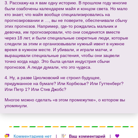
3. Расскажу-ка я вам одну историю. В прошлом году многие
были озабочены календарем майя и концом света. Но мало
кто знает, что майя вообще специализировались на
прогнозировании и …, вы не поверите, обеспечивали сбычу
этих прогнозов. Например, где-то рождались мальчик и
девочка, им прогнозировали, что они соединятся вместе
через 18 лет, и были специальные секретные люди, которые
следили за этим и организовывали нужный ивент в нужное
время в нужном месте. И убивали, и играли матчи, и
выращивали специальные растения, чтобы они зацвели
точно когда надо. Это была целая индустрия сбычи
прогнозов. А люди думали, что это чудеса.
4. Ну, а разве Циолковский не строил будущее,
придуманное на бумаге? Или Корбюзье? Или Гуттенберг?
Или Петр 1? Или Стив Джобс?
Многое можно сделать «в этом промежутке», о котором вы
упомянули.
Комментариев нет
|
|
Ваш комментарий