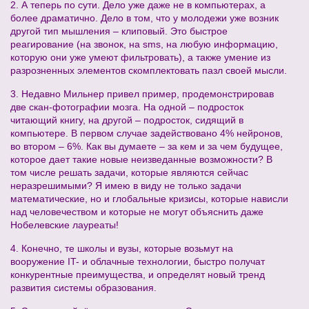
2. А теперь по сути. Дело уже даже не в компьютерах, а
более драматично. Дело в том, что у молодежи уже возник
другой тип мышления – клиповый. Это быстрое
реагирование (на звонок, на sms, на любую информацию,
которую они уже умеют фильтровать), а также умение из
разрозненных элементов скомплектовать пазл своей мысли.
3. Недавно Мильнер привел пример, продемонстрировав
две скан-фотографии мозга. На одной – подросток
читающий книгу, на другой – подросток, сидящий в
компьютере. В первом случае задействовано 4% нейронов,
во втором – 6%. Как вы думаете – за кем и за чем будущее,
которое дает такие новые неизведанные возможности? В
том числе решать задачи, которые являются сейчас
неразрешимыми? Я имею в виду не только задачи
математические, но и глобальные кризисы, которые нависли
над человечеством и которые не могут объяснить даже
Нобелевские лауреаты!
4. Конечно, те школы и вузы, которые возьмут на
вооружение IT- и облачные технологии, быстро получат
конкурентные преимущества, и определят новый тренд
развития системы образования.