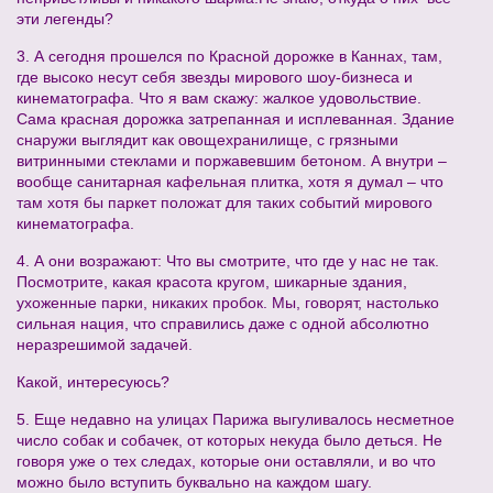
эти легенды?
3. А сегодня прошелся по Красной дорожке в Каннах, там,
где высоко несут себя звезды мирового шоу-бизнеса и
кинематографа. Что я вам скажу: жалкое удовольствие.
Сама красная дорожка затрепанная и исплеванная. Здание
снаружи выглядит как овощехранилище, с грязными
витринными стеклами и поржавевшим бетоном. А внутри –
вообще санитарная кафельная плитка, хотя я думал – что
там хотя бы паркет положат для таких событий мирового
кинематографа.
4. А они возражают: Что вы смотрите, что где у нас не так.
Посмотрите, какая красота кругом, шикарные здания,
ухоженные парки, никаких пробок. Мы, говорят, настолько
сильная нация, что справились даже с одной абсолютно
неразрешимой задачей.
Какой, интересуюсь?
5. Еще недавно на улицах Парижа выгуливалось несметное
число собак и собачек, от которых некуда было деться. Не
говоря уже о тех следах, которые они оставляли, и во что
можно было вступить буквально на каждом шагу.