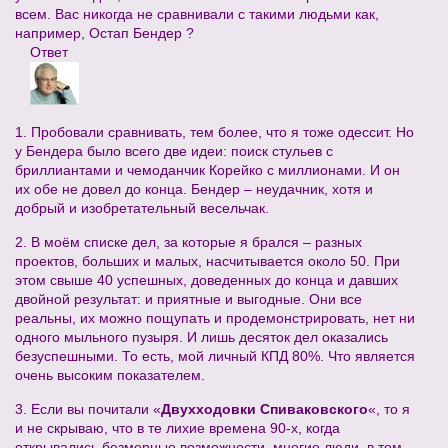
всем. Вас никогда не сравнивали с такими людьми как,
например, Остап Бендер ?
Ответ
1. Пробовали сравнивать, тем более, что я тоже одессит. Но
у Бендера было всего две идеи: поиск стульев с
бриллиантами и чемоданчик Корейко с миллионами. И он
их обе не довел до конца. Бендер – неудачник, хотя и
добрый и изобретательный весельчак.
2. В моём списке дел, за которые я брался – разных
проектов, больших и малых, насчитывается около 50. При
этом свыше 40 успешных, доведенных до конца и давших
двойной результат: и приятные и выгодные. Они все
реальны, их можно пощупать и продемонстрировать, нет ни
одного мыльного пузыря. И лишь десяток дел оказались
безуспешными. То есть, мой личный КПД 80%. Что является
очень высоким показателем.
3. Если вы почитали «
Двухходовки Спиваковского
«, то я
и не скрываю, что в те лихие времена 90-х, когда
открывались безмерные возможности, многие люди, в том