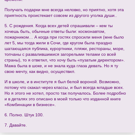
Получать подарки мне всегда неловко, но приятно, хотя эта
приятность проистекает совсем из другого уголка души..
5. С рождения. Когда всех детей спрашивали – кем ты
хочешь быть, обычные ответы были: космонавтом,
пожарником… А когда при гостях спросили меня (мне было
лет 5, мы тогда жили в Сочи, где кругом была праздно
шатающаяся публика, курортники, пляжи, рестораны, море,
топчаны с развалившимися загорелыми телами со всей
страны), то я ответил, что хочу быть «пузатым директором».
Мама была в шоке, и не знала куда глаза девать. Но я ту
свою мечту, как видно, осуществил.
И в школе, и в институте я был белой вороной. Возможно,
потому что скакал через классы, и был всегда младше всех.
Но я этого не хотел, просто так получалось. Более подробно
и в деталях это описано в моей только что изданной книге
«Комбинации в бизнесе».
6. Полно. Штук 100.
7. Давайте.