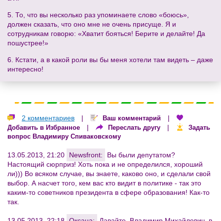
5. То, что вы несколько раз упоминаете слово «боюсь»,
должен сказать, что оно мне не очень присуще. Я и
сотрудникам говорю: «Хватит бояться! Берите и делайте! Да
пошустрее!»
6. Кстати, а в какой роли вы бы меня хотели там видеть – даже
интересно!
2 комментариев
|
|
Ваш комментарий
|
|
Добавить в Избранное
Переслать другу
Задать
вопрос Владимиру Спиваковскому
13.05.2013, 21:20
Newsfront:
Вы были депутатом?
Настоящий сюрприз! Хоть пока и не определился, хороший
ли))) Во всяком случае, вы знаете, каково оно, и сделали свой
выбор. А насчет того, кем вас кто видит в политике - так это
каким-то советников президента в сфере образования! Как-то
так.
13.05.2013, 22:18
Оксана:
Давайте, Владимир Михайлович, в