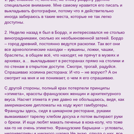
специальное внимание. Мне самому нравится его писать и
выкладывать фотографии, потому что я действительно
иногда забираюсь в такие места, которые не так легко
доступны.
2. Неделю назад я был в Бордо, и интересовался не столько
виноградниками, сколько их необыкновенной затеей. Бордо
– город древний, постоянно ведутся раскопки. Так вот они
все археологические находки – кувшины, ложки, чашки,
браслеты, в общем всё, что находят, не прячут в музеях и
архивах, а… выкладывают в ресторанах прямо на столики и
по стенам в открытом доступе. Смотри, трогай, радуйся.
Спрашиваю хозяина ресторана: И что – не воруют? А он
смотрит на мня и не понимает, о чем я его спрашиваю.
С другой стороны, полный крах потерпели принципы
«этикета», красоты французских женщин и архитектурного
вкуса. Насчет этикета я уже давно не обольщаюсь, видя, как
американские дипломаты на ходу жуют гамбургеры.
Французы здесь, сидя в шикарном ресторане, руками
вымакивают тарелку хлебом досуха и потом вытирают руки
о брюки. И еще любят макать печенье в кока-колу, что тоже
как-то не очень этикетно. Французские барышни – угловаты,
неприветливы и никакого шарма.Не знаю, откуда о них все