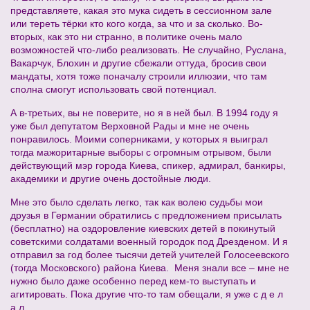
представляете, какая это мука сидеть в сессионном зале
или тереть тёрки кто кого когда, за что и за сколько. Во-
вторых, как это ни странно, в политике очень мало
возможностей что-либо реализовать. Не случайно, Руслана,
Вакарчук, Блохин и другие сбежали оттуда, бросив свои
мандаты, хотя тоже поначалу строили иллюзии, что там
сполна смогут использовать свой потенциал.
А в-третьих, вы не поверите, но я в ней был. В 1994 году я
уже был депутатом Верховной Рады и мне не очень
понравилось. Моими соперниками, у которых я выиграл
тогда мажоритарные выборы с огромным отрывом, были
действующий мэр города Киева, спикер, адмирал, банкиры,
академики и другие очень достойные люди.
Мне это было сделать легко, так как волею судьбы мои
друзья в Германии обратились с предложением присылать
(бесплатно) на оздоровление киевских детей в покинутый
советскими солдатами военный городок под Дрезденом. И я
отправил за год более тысячи детей учителей Голосеевского
(тогда Московского) района Киева. Меня знали все – мне не
нужно было даже особенно перед кем-то выступать и
агитировать. Пока другие что-то там обещали, я уже с д е л
а л.