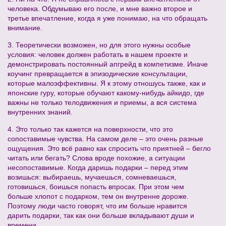
человека. Обдумываю его после, и мне важно второе и
третье впечатление, когда я уже понимаю, на что обращать
внимание.
3. Теоретически возможен, но для этого нужны особые
условия: человек должен работать в нашем проекте и
демонстрировать постоянный апгрейд в компетизме. Иначе
коучинг превращается в эпизодические консультации,
которые малоэффективны. Я к этому отношусь также, как и
японские гуру, которые обучают какому-нибудь айкидо, где
важны не только телодвижения и приемы, а вся система
внутренних знаний.
4. Это только так кажется на поверхности, что это
сопоставимые чувства. На самом деле – это очень разные
ощущения. Это всё равно как спросить что приятней – бегло
читать или бегать? Слова вроде похожие, а ситуации
несопоставимые. Когда даришь подарки – перед этим
возишься: выбираешь, мучаешься, сомневаешься,
готовишься, боишься попасть впросак. При этом чем
больше хлопот с подарком, тем он внутренне дороже.
Поэтому люди часто говорят, что им больше нравится
дарить подарки, так как они больше вкладывают души и
времени.