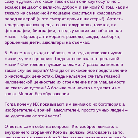
сижу и думаю: А с какой такой стати они круглосуточно с
экранов вещают о великом, добром и вечном? О том, как им
тяжело на съемочной площадке краситься и красоваться
перед камерой (и это смотрят врачи и шахтеры!). Артисты
теперь вроде как жрецы: во всех журналах, газетах, их
фотографии, биографии, а ведь у многих их собственная
жизнь – образец антиморали: разводы, своды, разборки,
брошенные
дети
, адюльтеры на съемках.
5. Более того, входя в образы, они ведь проживают чужие
жизни, чужие сценарии. Тогда что они знают о реальной
жизни? Они говорят чужими словами. И разве им можно в
таком случае верить? Они дают искаженное представление
о настоящих ценностях. Ведь нельзя же считать главной
человеческой ценностью их стремление к приглашаемости
на светские тусовки! А больше они ничего не умеют и не
знают. Многие без образования.
Тогда почему ИХ показывают, им внимают, их боготворят, а
изобретателей, врачей, мыслителей, просто умных людей –
не удостаивают этой чести?
Ответьте сами себе на вопросы: Кто изобрел двигатель
внутреннего сгорания? Кого вы должны благодарить за то,
что ездите на автомобиле? Что носите контактные линзы (а