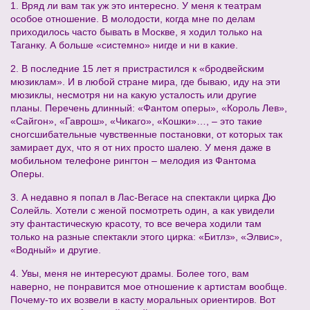
1. Вряд ли вам так уж это интересно. У меня к театрам
особое отношение. В молодости, когда мне по делам
приходилось часто бывать в Москве, я ходил только на
Таганку. А больше «системно» нигде и ни в какие.
2. В последние 15 лет я пристрастился к «бродвейским
мюзиклам». И в любой стране мира, где бываю, иду на эти
мюзиклы, несмотря ни на какую усталость или другие
планы. Перечень длинный: «Фантом оперы», «Король Лев»,
«Сайгон», «Гаврош», «Чикаго», «Кошки»…, – это такие
сногсшибательные чувственные постановки, от которых так
замирает дух, что я от них просто шалею. У меня даже в
мобильном телефоне рингтон – мелодия из Фантома
Оперы.
3. А недавно я попал в Лас-Вегасе на спектакли цирка Дю
Солейль. Хотели с женой посмотреть один, а как увидели
эту фантастическую красоту, то все вечера ходили там
только на разные спектакли этого цирка: «Битлз», «Элвис»,
«Водный» и другие.
4. Увы, меня не интересуют драмы. Более того, вам
наверно, не понравится мое отношение к артистам вообще.
Почему-то их возвели в касту моральных ориентиров. Вот