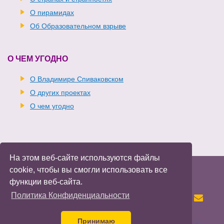
О пирамидах
Об Образовательном взрыве
О ЧЕМ УГОДНО
О Владимире Спиваковском
О других проектах
О чем угодно
На этом веб-сайте используются файлы
Владимир Спиваковский
Войти
cookie, чтобы вы смогли использовать все
Политика конфиденциальности
функции веб-сайта.
Политика Конфиденциальности
Все права защищены.
Принимаю
Предложения о сотрудничестве
направляйте на почту
.