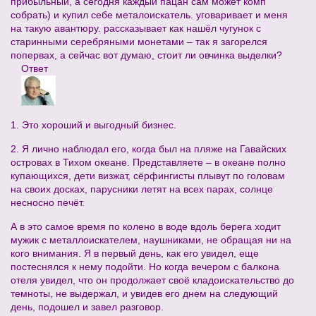
прибыльный, а сегодня каждый пацан сам может комп
собрать) и купил себе металоискатель. уговаривает и меня
на такую авантюру. рассказывает как нашёл чугунок с
старинными серебряными монетами – так я загорелся
попервах, а сейчас вот думаю, стоит ли овчинка выделки?
Ответ
1. Это хороший и выгодный бизнес.
2. Я лично наблюдал его, когда был на пляже на Гавайских
островах в Тихом океане. Представляете – в океане полно
купающихся, дети визжат, сёрфингисты плывут по головам
на своих досках, парусники летят на всех парах, солнце
несносно печёт.
А в это самое время по колено в воде вдоль берега ходит
мужик с металлоискателем, наушниками, не обращая ни на
кого внимания. Я в первый день, как его увидел, еще
постеснялся к нему подойти. Но когда вечером с балкона
отеля увидел, что он продолжает своё кладоискательство до
темноты, не выдержал, и увидев его днем на следующий
день, подошел и завел разговор.