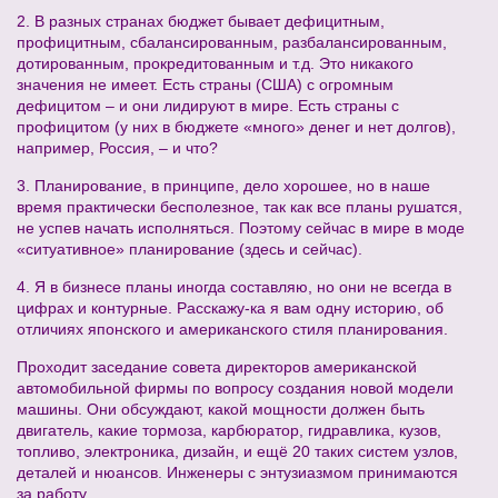
2. В разных странах бюджет бывает дефицитным,
профицитным, сбалансированным, разбалансированным,
дотированным, прокредитованным и т.д. Это никакого
значения не имеет. Есть страны (США) с огромным
дефицитом – и они лидируют в мире. Есть страны с
профицитом (у них в бюджете «много» денег и нет долгов),
например, Россия, – и что?
3. Планирование, в принципе, дело хорошее, но в наше
время практически бесполезное, так как все планы рушатся,
не успев начать исполняться. Поэтому сейчас в мире в моде
«ситуативное» планирование (здесь и сейчас).
4. Я в бизнесе планы иногда составляю, но они не всегда в
цифрах и контурные. Расскажу-ка я вам одну историю, об
отличиях японского и американского стиля планирования.
Проходит заседание совета директоров американской
автомобильной фирмы по вопросу создания новой модели
машины. Они обсуждают, какой мощности должен быть
двигатель, какие тормоза, карбюратор, гидравлика, кузов,
топливо, электроника, дизайн, и ещё 20 таких систем узлов,
деталей и нюансов. Инженеры с энтузиазмом принимаются
за работу.