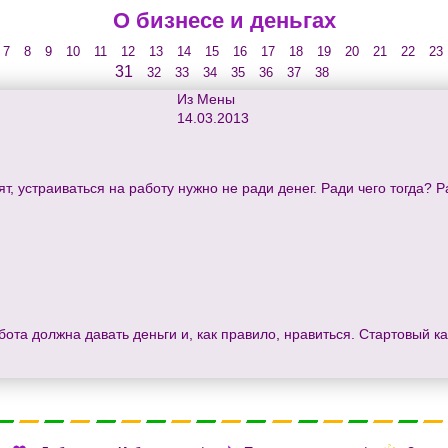
О бизнесе и деньгах
7
8
9
10
11
12
13
14
15
16
17
18
19
20
21
22
23
31
32
33
34
35
36
37
38
Из Мены
14.03.2013
т, устраиваться на работу нужно не ради денег. Ради чего тогда? Р
бота должна давать деньги и, как правило, нравиться. Стартовый к