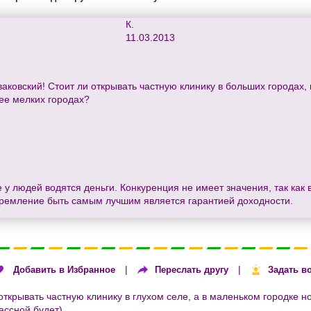
К.
11.03.2013
ковский! Стоит ли открывать частную клинику в больших городах, г
ее мелких городах?
е у людей водятся деньги. Конкуренция не имеет значения, так как
стремление быть самым лучшим является гарантией доходности.
|
|
Добавить в Избранное
Переслать другу
Задать в
крывать частную клинику в глухом селе, а в маленьком городке но
ассной будет).