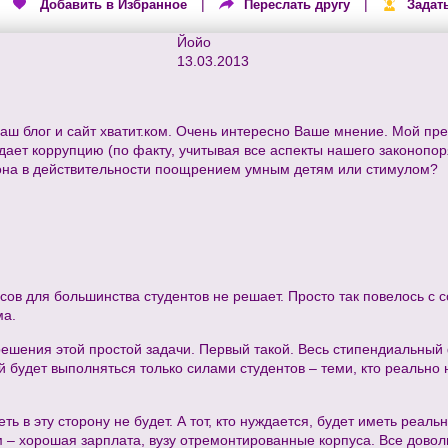
|
|
|
Добавить в Избранное
Переслать другу
Задат
Йойо
13.03.2013
ш блог и сайт хватит.ком. Очень интересно Ваше мнение. Мой пре
дает коррупцию (по факту, учитывая все аспекты нашего законопор
 она в действительности поощрением умным детям или стимулом?
сов для большинства студентов не решает. Просто так повелось с с
ма.
решения этой простой задачи. Первый такой. Весь стипендиальный 
й будет выполняться только силами студентов – теми, кто реально 
реть в эту сторону не будет. А тот, кто нуждается, будет иметь реа
м – хорошая зарплата, вузу отремонтированные корпуса. Все довол