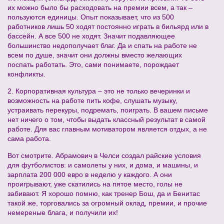
их можно было бы расходовать на премии всем, а так –
пользуются единицы. Опыт показывает, что из 500
работников лишь 50 ходят постоянно играть в бильярд или в
бассейн. А все 500 не ходят. Значит подавляющее
большинство недополучает благ. Да и спать на работе не
всем по душе, значит они должны вместо желающих
поспать работать. Это, сами понимаете, порождает
конфликты.
2. Корпоративная культура – это не только вечеринки и
возможность на работе пить кофе, слушать музыку,
устраивать перекуры, подремать, поиграть. В вашем письме
нет ничего о том, чтобы выдать классный результат в самой
работе. Для вас главным мотиватором является отдых, а не
сама работа.
Вот смотрите. Абрамович в Челси создал райские условия
для футболистов: и самолеты у них, и дома, и машины, и
зарплата 200 000 евро в неделю у каждого. А они
проигрывают, уже скатились на пятое место, голы не
забивают. Я хорошо помню, как тренер Бош, да и Бенитас
такой же, торговались за огромный оклад, премии, и прочие
немереные блага, и получили их!