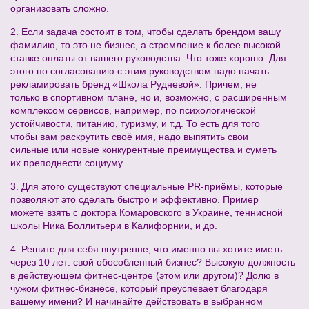
организовать сложно.
2. Если задача состоит в том, чтобы сделать брендом вашу
фамилию, то это не бизнес, а стремление к более высокой
ставке оплаты от вашего руководства. Что тоже хорошо. Для
этого по согласованию с этим руководством надо начать
рекламировать бренд «Школа Рудневой». Причем, не
только в спортивном плане, но и, возможно, с расширенным
комплексом сервисов, например, по психологической
устойчивости, питанию, туризму, и т.д. То есть для того
чтобы вам раскрутить своё имя, надо выпятить свои
сильные или новые конкурентные преимущества и суметь
их преподнести социуму.
3. Для этого существуют специальные PR-приёмы, которые
позволяют это сделать быстро и эффективно. Пример
можете взять с доктора Комаровского в Украине, теннисной
школы Ника Боллитьери в Калифорнии, и др.
4. Решите для себя внутренне, что именно вы хотите иметь
через 10 лет: свой обособленный бизнес? Высокую должность
в действующем фитнес-центре (этом или другом)? Долю в
чужом фитнес-бизнесе, который преуспевает благодаря
вашему имени? И начинайте действовать в выбранном