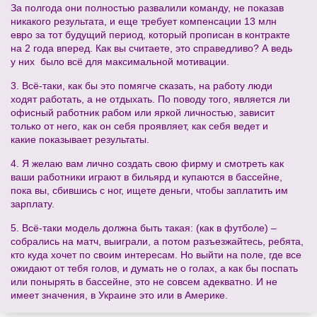
За полгода они полностью развалили команду, не показав
никакого результата, и еще требует компенсации 13 млн
евро за тот будущий период, который прописан в контракте
на 2 года вперед. Как вы считаете, это справедливо? А ведь
у них было всё для максимальной мотивации.
3. Всё-таки, как бы это помягче сказать, на работу люди
ходят работать, а не отдыхать. По поводу того, является ли
офисный работник рабом или яркой личностью, зависит
только от него, как он себя проявляет, как себя ведет и
какие показывает результаты.
4. Я желаю вам лично создать свою фирму и смотреть как
ваши работники играют в бильярд и купаются в бассейне,
пока вы, сбившись с ног, ищете деньги, чтобы заплатить им
зарплату.
5. Всё-таки модель должна быть такая: (как в футболе) –
собрались на матч, выиграли, а потом разъезжайтесь, ребята,
кто куда хочет по своим интересам. Но выйти на поле, где все
ожидают от тебя голов, и думать не о голах, а как бы поспать
или понырять в бассейне, это не совсем адекватно. И не
имеет значения, в Украине это или в Америке.