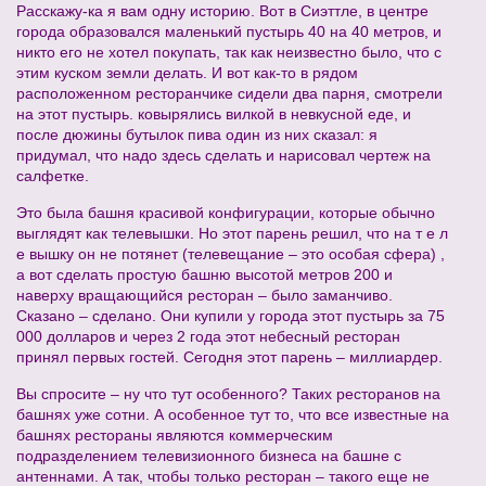
Расскажу-ка я вам одну историю. Вот в Сиэттле, в центре
города образовался маленький пустырь 40 на 40 метров, и
никто его не хотел покупать, так как неизвестно было, что с
этим куском земли делать. И вот как-то в рядом
расположенном ресторанчике сидели два парня, смотрели
на этот пустырь. ковырялись вилкой в невкусной еде, и
после дюжины бутылок пива один из них сказал: я
придумал, что надо здесь сделать и нарисовал чертеж на
салфетке.
Это была башня красивой конфигурации, которые обычно
выглядят как телевышки. Но этот парень решил, что на т е л
е вышку он не потянет (телевещание – это особая сфера) ,
а вот сделать простую башню высотой метров 200 и
наверху вращающийся ресторан – было заманчиво.
Сказано – сделано. Они купили у города этот пустырь за 75
000 долларов и через 2 года этот небесный ресторан
принял первых гостей. Сегодня этот парень – миллиардер.
Вы спросите – ну что тут особенного? Таких ресторанов на
башнях уже сотни. А особенное тут то, что все известные на
башнях рестораны являются коммерческим
подразделением телевизионного бизнеса на башне с
антеннами. А так, чтобы только ресторан – такого еще не