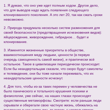
1. Я думаю, что оно уже идет полным ходом. Другое дело,
что для выводов надо ждать появления следующего
клонированного поколения. А это лет 20, так как сжать сроки
невозможно.
2. Природа придумала несколько систем размножения для
своей безопасности (предотвращения исчезновения видов):
яйцерождение, живорождение, гибридное… будет и
клонирование.
3. Изменятся жизненные приоритеты в обществе,
взаимоотношения меду людьми, ценности (в первую
очередь самоценность самой жизни), и практически всё
остальное. Такое в цивилизации периодически происходит.
Если бы неандертальцам сказали, что скоро будут самолеты
и телевидение, они бы тоже начали переживать, что их
неандертальские ценности исчезнут.
4. Для того, чтобы из-за таких перемен у человечества не
было панического и тотального крушения психики и
физиологии, уже сейчас, на наших глазах происходят
существенные метаморфозы. Смотрите: если раньше люди
скрывали и оберегали свою частную жизнь, обижались на
внедрение в нее чужих лиц, то теперь с удовольствием