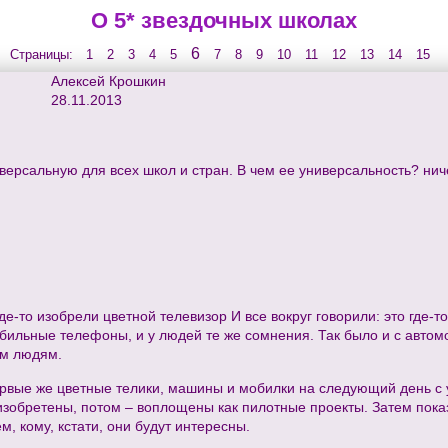
О 5* звездочных школах
6
Страницы:
1
2
3
4
5
7
8
9
10
11
12
13
14
15
Алексей Крошкин
28.11.2013
ерсальную для всех школ и стран. В чем ее универсальность? ничег
где-то изобрели цветной телевизор И все вокруг говорили: это где-т
бильные телефоны, и у людей те же сомнения. Так было и с автом
ым людям.
ервые же цветные телики, машины и мобилки на следующий день с у
зобретены, потом – воплощены как пилотные проекты. Затем пока
м, кому, кстати, они будут интересны.