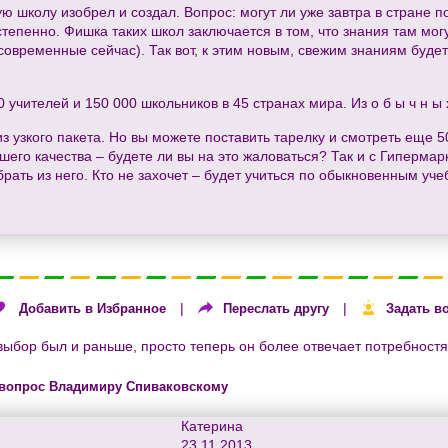
ую школу изобрел и создал. Вопрос: могут ли уже завтра в стране п
степенно. Фишка таких школ заключается в том, что знания там могу
 современные сейчас). Так вот, к этим новым, свежим знаниям буде
учителей и 150 000 школьников в 45 странах мира. Из о б ы ч н ы 
з узкого пакета. Но вы можете поставить тарелку и смотреть еще 5
его качества – будете ли вы на это жаловаться? Так и с Гипермар
брать из него. Кто не захочет – будет учиться по обыкновенным уче
|
|
Добавить в Избранное
Переслать другу
Задать в
выбор был и раньше, просто теперь он более отвечает потребност
 вопрос Владимиру Спиваковскому
Катерина
23.11.2013