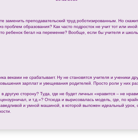
е заменить преподавательский труд роботизированным. Но скажи
з проблем образования? Как часто подросток не учит тот или иной
 что ребенок бегал на переменке? Вообще, если бы учителя и школ
огика веками не срабатывает. Ну не становятся учителя и ученики д
повышения зарплат и увещевания родителей. Просто роли у них ра
ся в другую сторону? Туда, где не будет личных «нравится – не нрави
цензурничал, и т.д.»? Отсюда и вырисовалась модель, где, по крайн
раведливой и умной машиной, в которой выложен идеальный урок, 
ости.