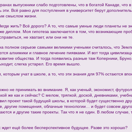
ранах выпускники слабо подготовлены, что в богатой Канаде, что в 
ь эти. Всё равно для поступления в университет берут дополнитель
ным смыслом жизни.
 Негде жить? Всё дорого? А то, что самые умные люди планеты не з
даже диплом. Моя гипотеза заключается в том, что возникающие про
справиться, не хватает, или они не те.
 на полном серьезе самыми великими учеными считалось, что Земля 
ся алхимики и главное лечение пиявками. И вот тогда цивилизация
развитие общества. И тогда появились разные там Коперники, Брун
ыходит, слегка устарел. Его время вышло.
, которым учат в школе, а то, что эти знания для 97% остаются вп
жно не принимать во внимание. Я, как ученый, экономист, футуроло
такой же как и сейчас? С мелом, тряпкой, доской, дневниками, уче
тавил проект такой будущей школы, в которой будет существенно дру
е, другие помещения, облачные технологии… и будет совсем друго
аются и другие такие проекты. Так что я не один. В любом случае, 
их ждет ещё более бесперспективное будущее. Разве это хорошо?