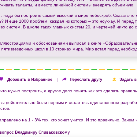
руживать таланты, и вместо линейной системы внедрять объемную.
т: надо бы построить самый высокий в мире небоскреб. Сказать-то 
И ещё 1000 проблем, каждая из которых – это ноу-хау. И перед те
х систем. В школе таких главных систем 20, и чертежей никто до 
, иллюстрациями и обоснованиями выписал в книге «Образовательн
и пятизвездочных школ в 10 странах мира. Мир встал перед необхо
|
|
Добавить в Избранное
Переслать другу
Задать 
 что нужно построить, а другое дело понять как это сделать правиль
вы действительно были первым и остаетесь единственным разрабо
стов.
правлено на 1 - 3% тех, кто хочет учится. И это правильно. Зачем 
 вопрос Владимиру Спиваковскому