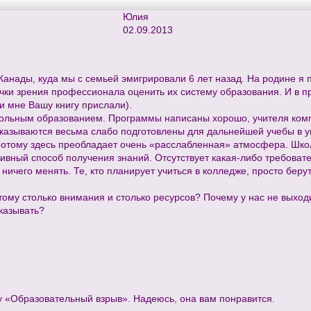
Юлия
02.09.2013
анады, куда мы с семьей эмигрировали 6 лет назад. На родине я 
точки зрения профессионала оценить их систему образования. И в 
ни мне Вашу книгу прислали).
 школьным образованием. Программы написаны хорошо, учителя ко
казываются весьма слабо подготовлены для дальнейшей учебы в ун
 Потому здесь преобладает очень «расслабленная» атмосфера. Шко
ивный способ получения знаний. Отсутствует какая-либо требоват
 ничего менять. Те, кто планирует учиться в колледже, просто бер
тому столько внимания и столько ресурсов? Почему у нас не выход
оказывать?
у «Образовательный взрыв». Надеюсь, она вам понравится.