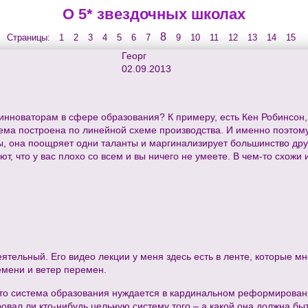
О 5* звездочных школах
8
Страницы:
1
2
3
4
5
6
7
9
10
11
12
13
14
15
Георг
02.09.2013
инноваторам в сфере образования? К примеру, есть Кен Робинсон,
стема построена по линейной схеме производства. И именно поэто
, она поощряет одни таланты и маргинализирует большинство други
ют, что у вас плохо со всем и вы ничего не умеете. В чем-то схож
ятельный. Его видео лекции у меня здесь есть в ленте, которые мн
мени и ветер перемен.
 что система образования нуждается в кардинальном реформировани
овал ли кто-нибудь цельную систему того – а какой она должна бы