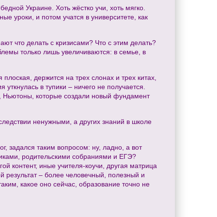
бедной Украине. Хоть жёстко учи, хоть мягко.
ные уроки, и потом учатся в университете, как
нают что делать с кризисами? Что с этим делать?
блемы только лишь увеличиваются: в семье, в
плоская, держится на трех слонах и трех китах,
 уткнулась в тупики – ничего не получается.
о, Ньютоны, которые создали новый фундамент
оследствии ненужными, а других знаний в школе
г, задался таким вопросом: ну, ладно, а вот
бниками, родительскими собраниями и ЕГЭ?
гой контент, иные учителя-коучи, другая матрица
й результат – более человечный, полезный и
таким, какое оно сейчас, образование точно не