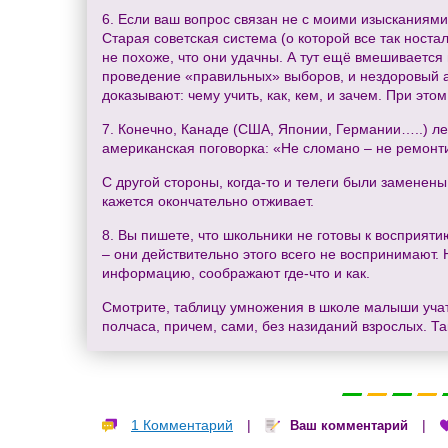
6. Если ваш вопрос связан не с моими изысканиями
Старая советская система (о которой все так ност
не похоже, что они удачны. А тут ещё вмешивается
проведение «правильных» выборов, и нездоровый ажи
доказывают: чему учить, как, кем, и зачем. При это
7. Конечно, Канаде (США, Японии, Германии…..) лег
американская поговорка: «Не сломано – не ремонт
С другой стороны, когда-то и телеги были заменен
кажется окончательно отживает.
8. Вы пишете, что школьники не готовы к восприят
– они действительно этого всего не воспринимают
информацию, соображают где-что и как.
Смотрите, таблицу умножения в школе малыши учат 
полчаса, причем, сами, без назиданий взрослых. Та
1 Комментарий
|
|
Ваш комментарий