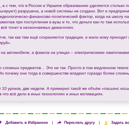
, а с тем, что в России и Украине образованию уделяется столько 
альгируют) разрушена, а новой системы не создано. Вот и предпри
 идеологическо-финансово-политический фактор, когда на школу на
отаж при поступлении в вузы и то, что деньги как-то там использ
м всё тонет в нескончаемых демагогиях.
че, так как там ещё сохраняются традиции, и мало кому приходит 
ируй».
ы на автомобили, а факела на улицах – электрическими лампочками.
ию сложных предметов… Это не так. Просто в том медленном темпе
. Но почему они тогда в совершенстве владеют гораздо более сло
10 уроков, две недели. А примерно такой же объём «пасьянс косы
к что всё дело в иных технологиях и иных мотивациях.
|
|
Добавить в Избранное
Переслать другу
Задать в