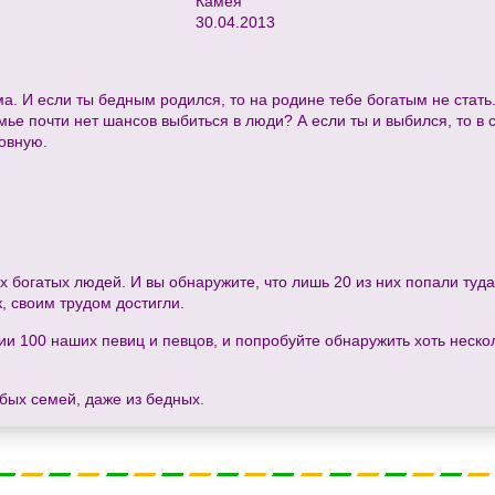
Камея
30.04.2013
. И если ты бедным родился, то на родине тебе богатым не стать.
мье почти нет шансов выбиться в люди? А если ты и выбился, то в с
ловную.
мых богатых людей. И вы обнаружите, что лишь 20 из них попали туд
ак, своим трудом достигли.
фии 100 наших певиц и певцов, и попробуйте обнаружить хоть неско
юбых семей, даже из бедных.