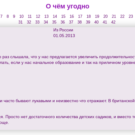
О чём угодно
7
8
9
10
11
12
13
14
15
16
17
18
19
20
21
22
23
31
32
33
34
35
36
37
38
39
40
41
42
Из России
01.05.2013
раз слышала, что у нас предлагается увеличить продолжительность 
лать, если у нас начальное образование и так на приличном уровн
часто бывают лукавыми и неизвестно что отражают. В британской си
ся. Просто нет достаточного количества детских садиков, и вместо т
роще.